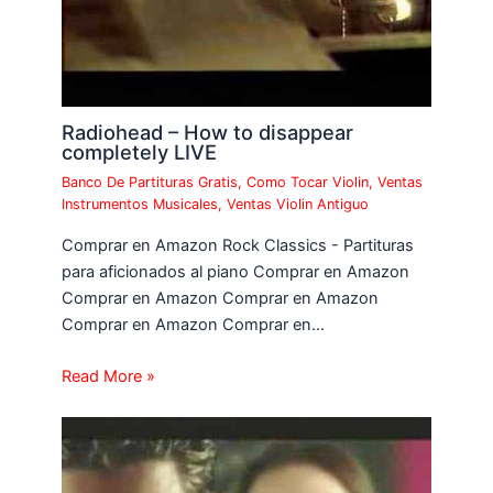
Radiohead – How to disappear
completely LIVE
Banco De Partituras Gratis
,
Como Tocar Violin
,
Ventas
Instrumentos Musicales
,
Ventas Violin Antiguo
Comprar en Amazon Rock Classics - Partituras
para aficionados al piano Comprar en Amazon
Comprar en Amazon Comprar en Amazon
Comprar en Amazon Comprar en…
Read More »