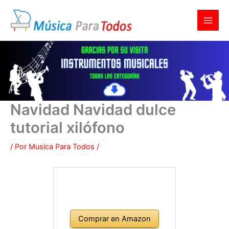
Ir
al
contenido
Navidad Navidad dulce
tutorial xilófono
/ Por
Musica Para Todos
/
Comprar en Amazon