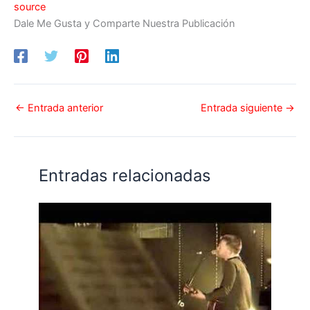
source
Dale Me Gusta y Comparte Nuestra Publicación
←
Entrada anterior
Entrada siguiente
→
Entradas relacionadas