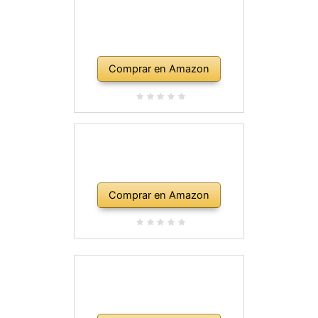
Comprar en Amazon
Comprar en Amazon