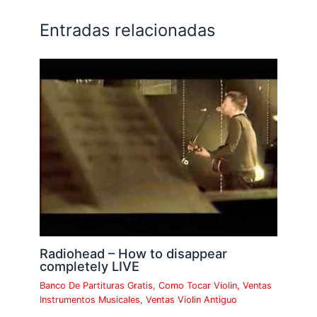
Entradas relacionadas
Radiohead – How to disappear
completely LIVE
Banco De Partituras Gratis
,
Como Tocar Violin
,
Ventas
Instrumentos Musicales
,
Ventas Violin Antiguo