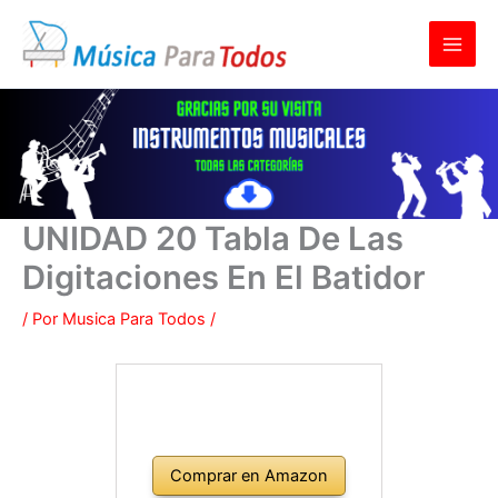
Ir
al
contenido
UNIDAD 20 Tabla De Las
Digitaciones En El Batidor
/ Por
Musica Para Todos
/
Comprar en Amazon