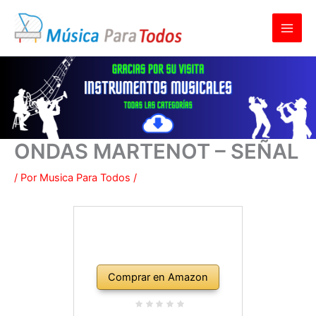
Ir
al
contenido
ONDAS MARTENOT – SEÑAL
/ Por
Musica Para Todos
/
Comprar en Amazon