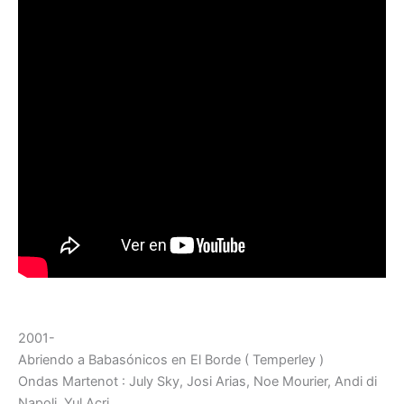
2001-
Abriendo a Babasónicos en El Borde ( Temperley )
Ondas Martenot : July Sky, Josi Arias, Noe Mourier, Andi di
Napoli, Yul Acri