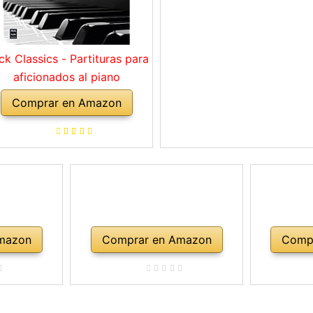
ck Classics - Partituras para
aficionados al piano
Comprar en Amazon
mazon
Comprar en Amazon
Comp