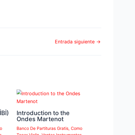
Entrada siguiente
→
Bİ)
Introduction to the
Ondes Martenot
o
Banco De Partituras Gratis
,
Como
s
Tocar Violin
,
Ventas Instrumentos