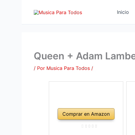
Ir
al
Inicio
contenido
Queen + Adam Lambert
/ Por
Musica Para Todos
/
Comprar en Amazon