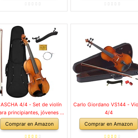
ASCHA 4/4 - Set de violín
Carlo Giordano VS144 - Vio
ara principiantes, jóvenes y
4/4
adultos, violín macizo con
Comprar en Amazon
Comprar en Amazon
rco, colofonia, cuerdas de
repuesto, soporte para