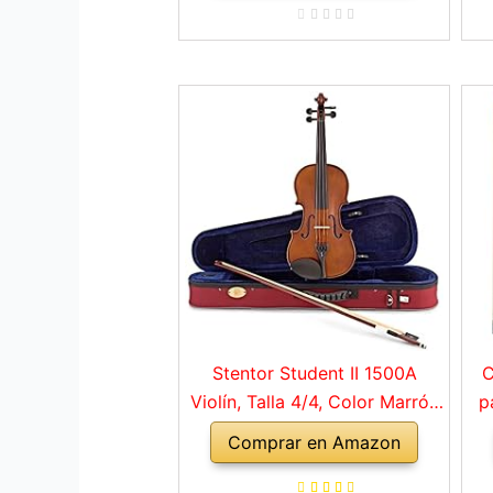
Stentor Student II 1500A
C
Violín, Talla 4/4, Color Marrón
p
Rojo
Comprar en Amazon
a