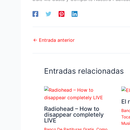
←
Entrada anterior
Entradas relacionadas
El 
Radiohead – How to
Banc
disappear completely
Toca
LIVE
Musi
Banco De Partituras Gratis
,
Como