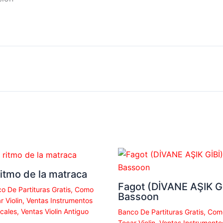
ritmo de la matraca
Fagot (DİVANE AŞIK Gİ
o De Partituras Gratis
,
Como
Bassoon
r Violin
,
Ventas Instrumentos
cales
,
Ventas Violin Antiguo
Banco De Partituras Gratis
,
Com
Tocar Violin
,
Ventas Instrumento