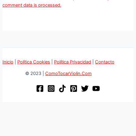
comment data is processed.
Inicio
|
Política Cookies
|
Política Privacidad
|
Contacto
© 2023 |
ComoTocarViolin.Com