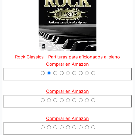
Rock Classics - Partituras para aficionados al piano
Comprar en Amazon
Comprar en Amazon
Comprar en Amazon