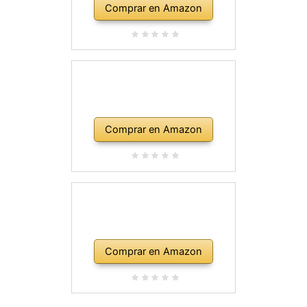
Comprar en Amazon
Comprar en Amazon
Comprar en Amazon