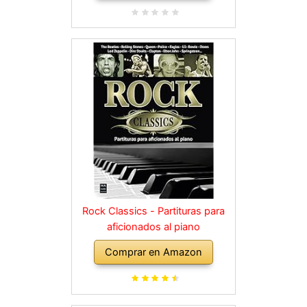
Rock Classics - Partituras para
aficionados al piano
Comprar en Amazon