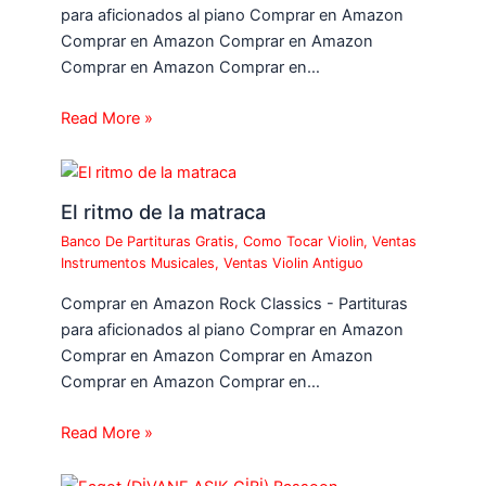
para aficionados al piano Comprar en Amazon
Comprar en Amazon Comprar en Amazon
Comprar en Amazon Comprar en…
Read More »
El ritmo de la matraca
Banco De Partituras Gratis
,
Como Tocar Violin
,
Ventas
Instrumentos Musicales
,
Ventas Violin Antiguo
Comprar en Amazon Rock Classics - Partituras
para aficionados al piano Comprar en Amazon
Comprar en Amazon Comprar en Amazon
Comprar en Amazon Comprar en…
Read More »