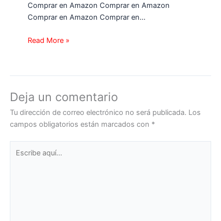
Comprar en Amazon Comprar en Amazon
Comprar en Amazon Comprar en…
Read More »
Deja un comentario
Tu dirección de correo electrónico no será publicada.
Los
campos obligatorios están marcados con
*
Escribe
aquí...