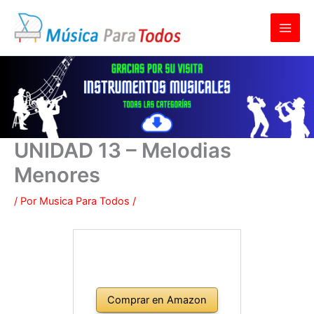
Ir
al
contenido
UNIDAD 13 – Melodias
Menores
/ Por
Musica Para Todos
/
Comprar en Amazon