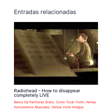
Entradas relacionadas
Radiohead – How to disappear
completely LIVE
Banco De Partituras Gratis
,
Como Tocar Violin
,
Ventas
Instrumentos Musicales
,
Ventas Violin Antiguo