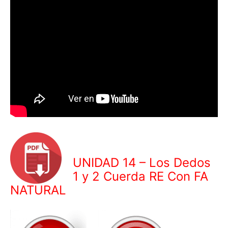
UNIDAD 14 – Los Dedos
1 y 2 Cuerda RE Con FA
NATURAL