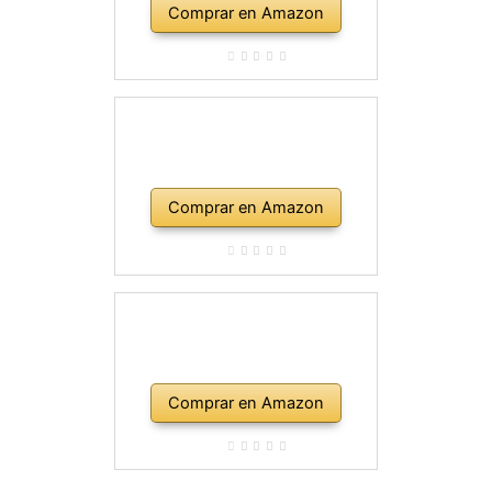
Comprar en Amazon
Comprar en Amazon
Comprar en Amazon