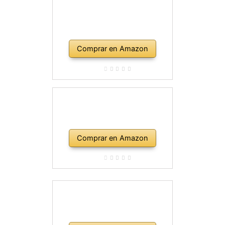
Comprar en Amazon
Comprar en Amazon