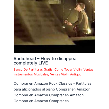
Radiohead – How to disappear
completely LIVE
Banco De Partituras Gratis
,
Como Tocar Violin
,
Ventas
Instrumentos Musicales
,
Ventas Violin Antiguo
Comprar en Amazon Rock Classics - Partituras
para aficionados al piano Comprar en Amazon
Comprar en Amazon Comprar en Amazon
Comprar en Amazon Comprar en…