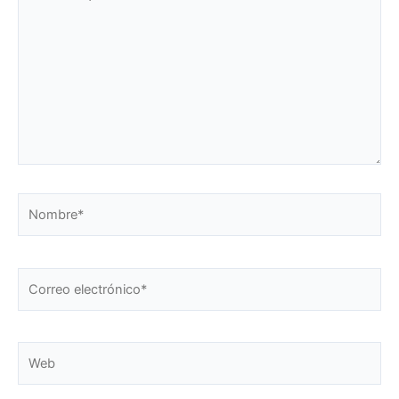
aquí...
Nombre*
Correo
electrónico*
Web