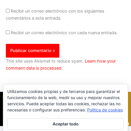
Recibir un correo electrónico con los siguientes
comentarios a esta entrada.
Recibir un correo electrónico con cada nueva entrada.
This site uses Akismet to reduce spam.
Learn how your
comment data is processed.
Utilizamos cookies propias y de terceros para garantizar el
funcionamiento de la web, medir su uso y mejorar nuestros
servicios. Puede aceptar todas las cookies, rechazar las no
necesarias o configurar sus preferencias.
Política de cookies
Aceptar todo