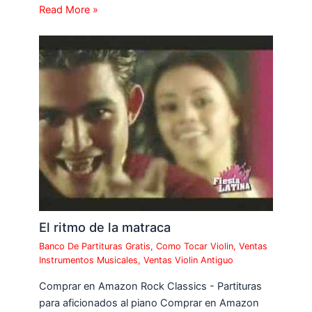
Read More »
El ritmo de la matraca
Banco De Partituras Gratis
,
Como Tocar Violin
,
Ventas
Instrumentos Musicales
,
Ventas Violin Antiguo
Comprar en Amazon Rock Classics - Partituras
para aficionados al piano Comprar en Amazon